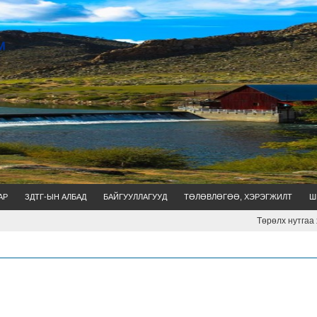
АР
ЗДТГ-ЫН АЛБАД
БАЙГУУЛЛАГУУД
ТӨЛӨВЛӨГӨӨ, ХЭРЭГЖИЛТ
Ш
Төрөлх нутгаа хам