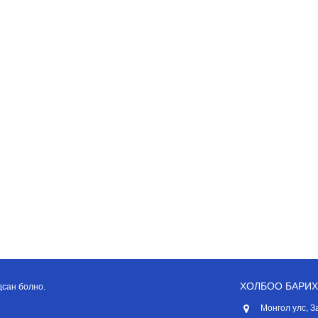
ХОЛБОО БАРИХ
дсан болно.
Монгол улс, З