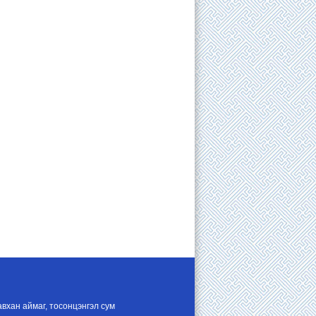
авхан аймаг, тосонцэнгэл сум