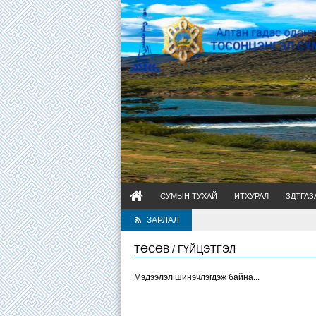
СУМЫН ТУХАЙ
ИТХУРАЛ
ЗДТГАЗ
ЗАРЛАЛ
ТӨСӨВ / ГҮЙЦЭТГЭЛ
Мэдээлэл шинэчлэгдэж байна...