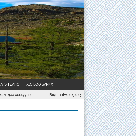
ИЛЭН ДАНС
ХОЛБОО БАРИХ
тдаа хөгжүүлье.
Бид та бүхэндээ сумын тухай дэлгэрэнгүй мэдээллийг 