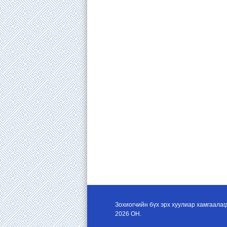
Зохиогчийн бүх эрх хуулиар хамгаалаг
2026 ОН.