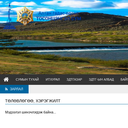
СУМЫН ТУХАЙ
ИТХУРАЛ
ЗДТГАЗАР
ЗДТГ-ЫН АЛБАД
БАЙ
ЗАРЛАЛ
ТӨЛӨВЛӨГӨӨ, ХЭРЭГЖИЛТ
Мэдээлэл шинэчлэгдэж байна...