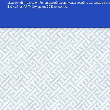
Мэдээллийн технологийн чадамжийг дээшлүүлэх төвийн захиалгаар бүтэ
Вэб сайтыг
Ай Ти Солушинс ХХК
хөгжүүлэв.