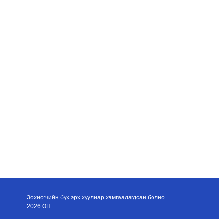
Зохиогчийн бүх эрх хуулиар хамгаалагдсан болно.
2026 ОН.