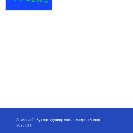
Зохиогчийн бүх эрх хуулиар хамгаалагдсан болно.
2026 ОН.