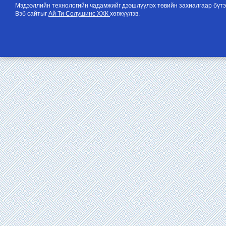
Мэдээллийн технологийн чадамжийг дээшлүүлэх төвийн захиалгаар бүтэ
Вэб сайтыг
Ай Ти Солушинс ХХК
хөгжүүлэв.