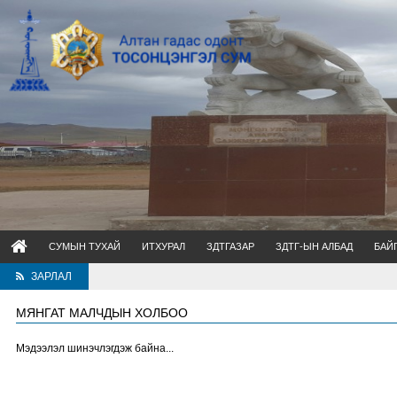
СУМЫН ТУХАЙ
ИТХУРАЛ
ЗДТГАЗАР
ЗДТГ-ЫН АЛБАД
БАЙ
ЗАРЛАЛ
МЯНГАТ МАЛЧДЫН ХОЛБОО
Мэдээлэл шинэчлэгдэж байна...