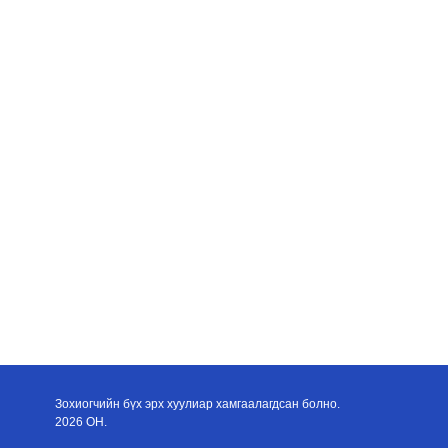
Зохиогчийн бүх эрх хуулиар хамгаалагдсан болно.
2026 ОН.