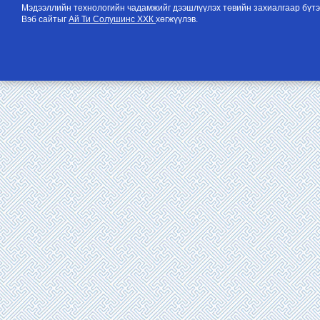
Мэдээллийн технологийн чадамжийг дээшлүүлэх төвийн захиалгаар бүтэ
Вэб сайтыг
Ай Ти Солушинс ХХК
хөгжүүлэв.