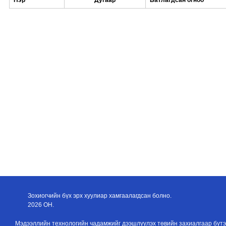
Нэр
Дугаар
Батлагдсан огноо
Зохиогчийн бүх эрх хуулиар хамгаалагдсан болно.
2026 ОН.
Мэдээллийн технологийн чадамжийг дээшлүүлэх төвийн захиалгаар бүтэ