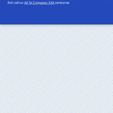
Вэб сайтыг
Ай Ти Солушинс ХХК
хөгжүүлэв.